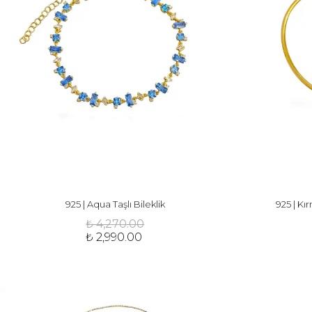
925 | Aqua Taşlı Bileklik
925 | Kır
₺ 4,270.00
₺ 2,990.00