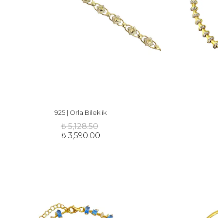
925 | Orla Bileklik
₺ 5,128.50
₺ 3,590.00