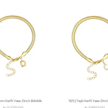
ım Harfli Yassı Zincir Bileklik
925 | Taşlı Harfli Yassı Zinci
₺ 3,270.00
₺ 3,850.00