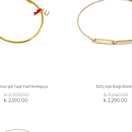
mızı İpli Taşlı Harf Kelepçe
925 | Aşk Bağı Bilek
₺ 3,700.00
₺ 3,240.00
₺ 2,590.00
₺ 2,290.00