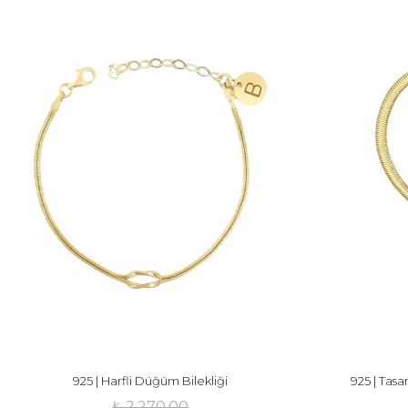
925 | Harfli Düğüm Bilekliği
925 | Tasar
₺ 2,270.00