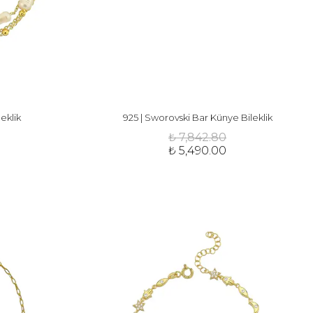
leklik
925 | Sworovski Bar Künye Bileklik
₺ 7,842.80
₺ 5,490.00