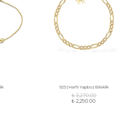
lik
925 | Harfli Yapboz Bileklik
₺ 3,270.00
₺ 2,290.00