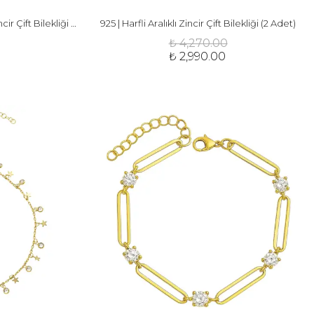
925 | Mıknatıs Kalpli Harfli Aralıklı Zincir Çift Bilekliği (2 Adet)
925 | Harfli Aralıklı Zincir Çift Bilekliği (2 Adet)
₺ 4,270.00
₺ 2,990.00