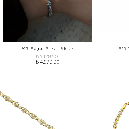
925 | Elegant Su Yolu Bileklik
925 |
₺ 7,128.50
₺ 4,990.00