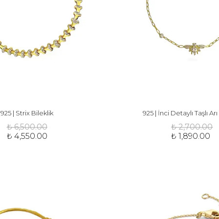
925 | Strix Bileklik
925 | İnci Detaylı Taşlı Arı
₺ 6,500.00
₺ 2,700.00
₺ 4,550.00
₺ 1,890.00