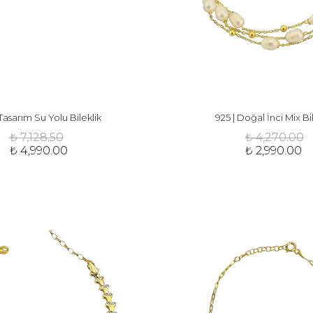
 Tasarım Su Yolu Bileklik
925 | Doğal İnci Mix Bi
₺ 7,128.50
₺ 4,270.00
₺ 4,990.00
₺ 2,990.00