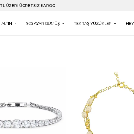
3000 TL VE ÜZERI ALIŞVERIŞLERDE DAMLA KÜPE HEDIYE
 ALTIN
925 AYAR GÜMÜŞ
TEK TAŞ YÜZÜKLER
HEY