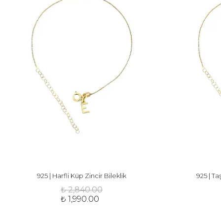
925 | Harfli Küp Zincir Bileklik
925 | Taş
₺ 2,840.00
₺ 1,990.00