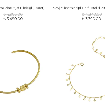
assı Zincir Çift Bilekliği (2 Adet)
₺ 4,985.00
₺ 4,840.00
₺ 3,490.00
₺ 3,390.00