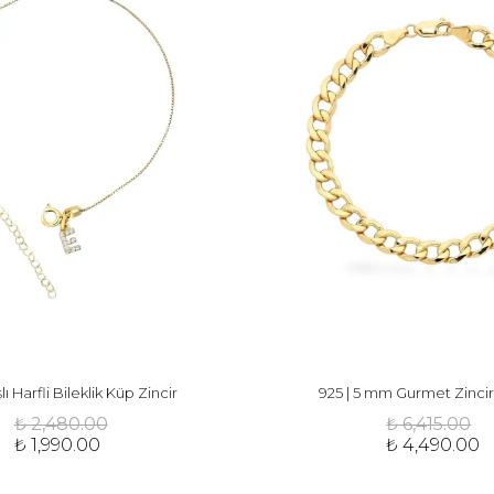
lı Harfli Bileklik Küp Zincir
925 | 5 mm Gurmet Zincir 
₺ 2,480.00
₺ 6,415.00
₺ 1,990.00
₺ 4,490.00