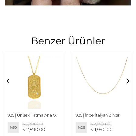
Benzer Ürünler
925 | Unisex Fatma Ana Geniş Plaka Kolye
925 | İnce İtalyan Zincir
₺ 3,700.00
₺ 2,699.00
%
30
%
26
₺ 2,590.00
₺ 1,990.00