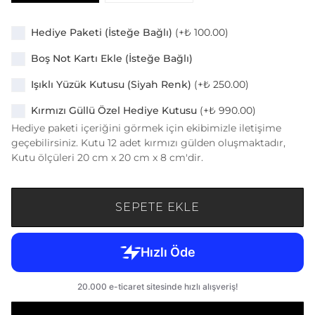
Hediye Paketi (İsteğe Bağlı)
(+
₺ 100.00
)
Boş Not Kartı Ekle (İsteğe Bağlı)
Işıklı Yüzük Kutusu (Siyah Renk)
(+
₺ 250.00
)
Kırmızı Güllü Özel Hediye Kutusu
(+
₺ 990.00
)
Hediye paketi içeriğini görmek için ekibimizle iletişime
geçebilirsiniz. Kutu 12 adet kırmızı gülden oluşmaktadır,
Kutu ölçüleri 20 cm x 20 cm x 8 cm'dir.
SEPETE EKLE