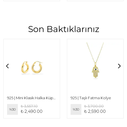
Son Baktıklarınız
925 | Mini Klasik Halka Küpe (Çift)
925 | Taşlı Fatma Kolye
₺ 3,557.10
₺ 3,700.00
%
30
%
30
₺ 2,490.00
₺ 2,590.00