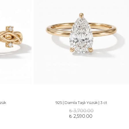
üzük
925 | Damla Taşlı Yüzük | 3 ct
₺ 3,700.00
₺ 2,590.00