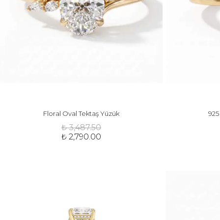
Floral Oval Tektaş Yüzük
925
₺ 3,487.50
₺ 2,790.00