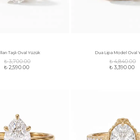
lları Taşlı Oval Yüzük
Dua Lipa Model Oval 
₺ 3,700.00
₺ 4,840.00
₺ 2,590.00
₺ 3,390.00