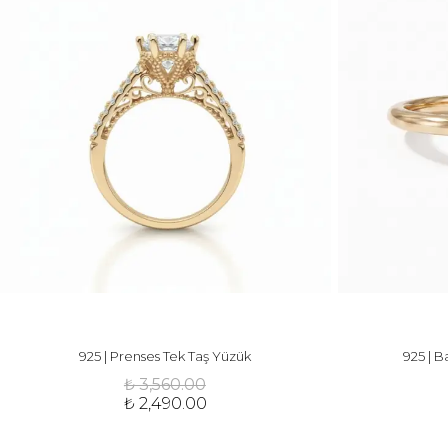
925 | Prenses Tek Taş Yüzük
925 | 
₺ 3,560.00
₺ 2,490.00