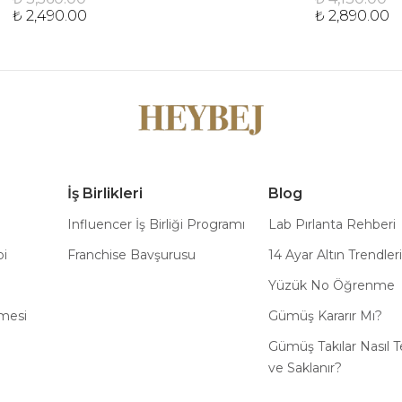
₺ 2,490.00
₺ 2,890.00
İş Birlikleri
Blog
Influencer İş Birliği Programı
Lab Pırlanta Rehberi
bi
Franchise Bavşurusu
14 Ayar Altın Trendleri
Yüzük No Öğrenme
şmesi
Gümüş Kararır Mı?
Gümüş Takılar Nasıl T
ve Saklanır?