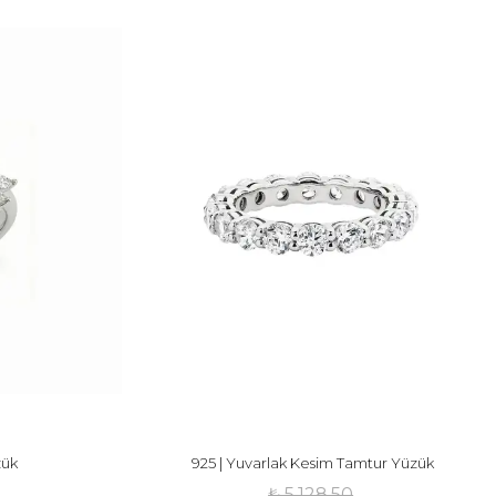
zük
925 | Yuvarlak Kesim Tamtur Yüzük
₺ 5,128.50