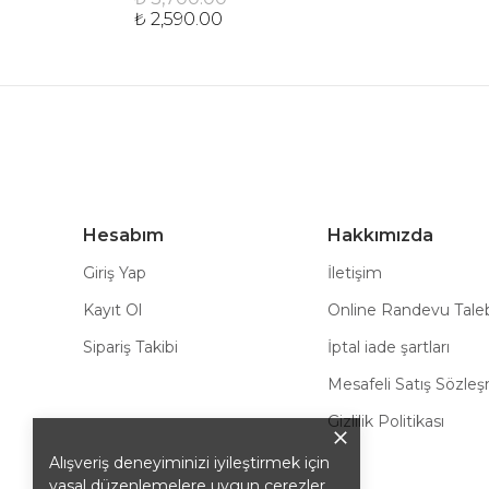
₺ 2,590.00
Hesabım
Hakkımızda
Giriş Yap
İletişim
Kayıt Ol
Online Randevu Tale
Sipariş Takibi
İptal iade şartları
Mesafeli Satış Sözle
Gizlilik Politikası
Alışveriş deneyiminizi iyileştirmek için
yasal düzenlemelere uygun çerezler