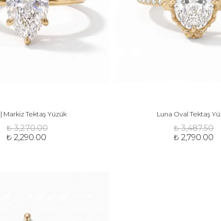
 | Markiz Tektaş Yüzük
Luna Oval Tektaş Yü
₺ 3,270.00
₺ 3,487.50
₺ 2,290.00
₺ 2,790.00