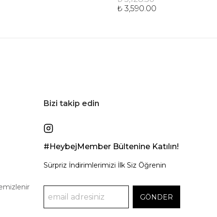
₺ 3,590.00
Bizi takip edin
#HeybejMember Bültenine Katılın!
Sürpriz İndirimlerimizi İlk Siz Öğrenin
emizlenir
GÖNDER