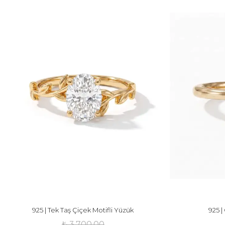
925 | Tek Taş Çiçek Motifli Yüzük
925 |
₺ 3,700.00