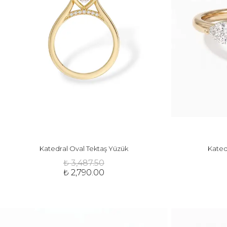
Katedral Oval Tektaş Yüzük
Kated
₺ 3,487.50
₺ 2,790.00