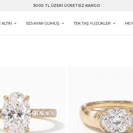
3000 TL VE ÜZERI ALIŞVERIŞLERDE DAMLA KÜPE HEDIYE
 ALTIN
925 AYAR GÜMÜŞ
TEK TAŞ YÜZÜKLER
HEY