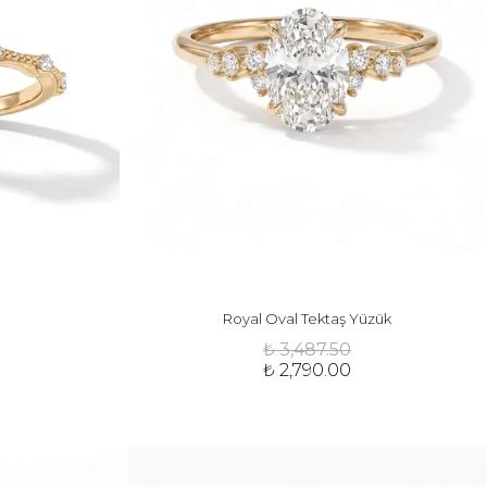
Royal Oval Tektaş Yüzük
₺ 3,487.50
₺ 2,790.00