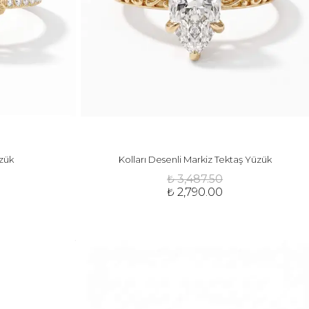
zük
Kolları Desenli Markiz Tektaş Yüzük
₺ 3,487.50
₺ 2,790.00