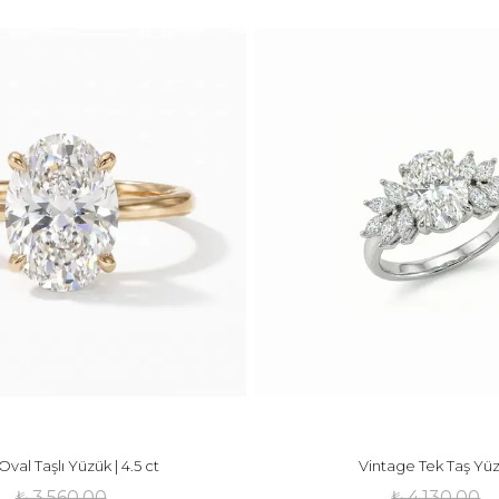
 Oval Taşlı Yüzük | 4.5 ct
Vintage Tek Taş Yü
₺ 3,560.00
₺ 4,130.00