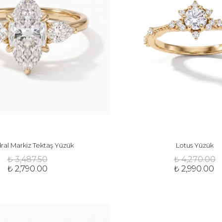
ral Markiz Tektaş Yüzük
Lotus Yüzük
₺ 3,487.50
₺ 4,270.00
₺ 2,790.00
₺ 2,990.00