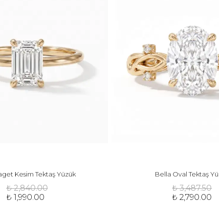
Baget Kesim Tektaş Yüzük
Bella Oval Tektaş Y
₺ 2,840.00
₺ 3,487.50
₺ 1,990.00
₺ 2,790.00