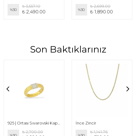
₺ 3,557.10
₺ 2,699.00
%
30
%
30
₺ 2,490.00
₺ 1,890.00
Son Baktıklarınız
925 | Ortası Swarovski Kaplı Şeritli Bombe Yüzük
İnce Zincir
₺ 2,700.00
₺ 1,141.76
%
30
%
30