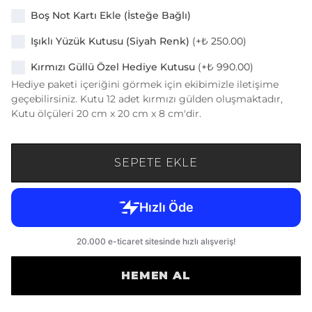
Boş Not Kartı Ekle (İsteğe Bağlı)
Işıklı Yüzük Kutusu (Siyah Renk)
(+
₺ 250.00
)
Kırmızı Güllü Özel Hediye Kutusu
(+
₺ 990.00
)
Hediye paketi içeriğini görmek için ekibimizle iletişime
geçebilirsiniz. Kutu 12 adet kırmızı gülden oluşmaktadır,
Kutu ölçüleri 20 cm x 20 cm x 8 cm'dir.
SEPETE EKLE
HEMEN AL