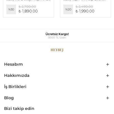
₺ 2,700.00
₺ 2,490.00
%
30
%
20
₺ 1,890.00
₺ 1,990.00
Ücretsiz Kargo!
3000 TL Üzeri
Hesabım
Hakkımızda
İş Birlikleri
Blog
Bizi takip edin