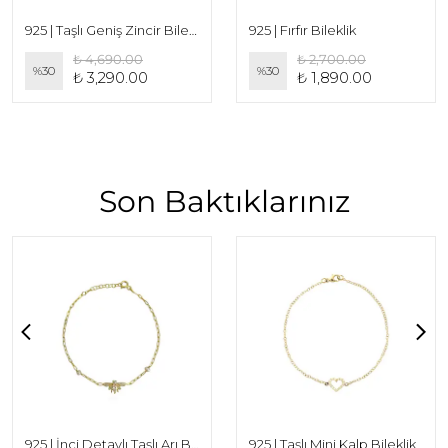
925 | Taşlı Geniş Zincir Bileklik
925 | Fırfır Bileklik
₺ 4,690.00
₺ 2,700.00
%
30
%
30
₺ 3,290.00
₺ 1,890.00
Son Baktıklarınız
925 | İnci Detaylı Taşlı Arı Bileklik
925 | Taşlı Mini Kalp Bileklik