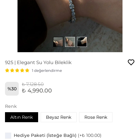
925 | Elegant Su Yolu Bileklik
1 değerlendirme
₺ 7,128.50
%
30
₺ 4,990.00
Renk
Altın Renk
Beyaz Renk
Rose Renk
Hediye Paketi (İsteğe Bağlı)
(+
₺ 100.00
)