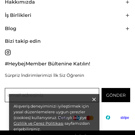
Hakkımızda
İş Birlikleri
Blog
Bizi takip edin
#HeybejMember Bültenine Katılın!
Sürpriz İndirimlerimizi İlk Siz Öğrenin
GÖNDER
Alışveriş deneyiminizi iyileştirmek için
yasal düzenlemelere uygun çerezler
(cookies) kullanıyoruz. Detaylı bilgiye
Gizlilik ve Çerez Politikası
sayfamızdan
erişebilirsiniz.