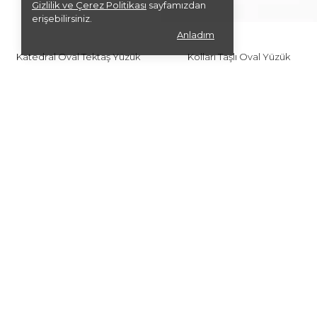
Gizlilik ve Çerez Politikası
sayfamızdan
erişebilirsiniz.
Anladım
Katedral Oval Tektaş Yüzük
Kolları Taşlı Oval Yüzük
₺ 46,237.50
₺ 3,700.00
₺ 36,990.00
₺ 2,590.00