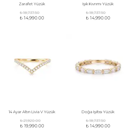
Zarafet Yüzük
Işık Kıvrımı Yüzük
₺ 18,737.50
₺ 18,737.50
₺ 14,990.00
₺ 14,990.00
14 Ayar Altın Livia V Yüzük
Doğa Işıltısı Yüzük
₺ 21,920.00
₺ 18,737.50
₺ 19,990.00
₺ 14,990.00