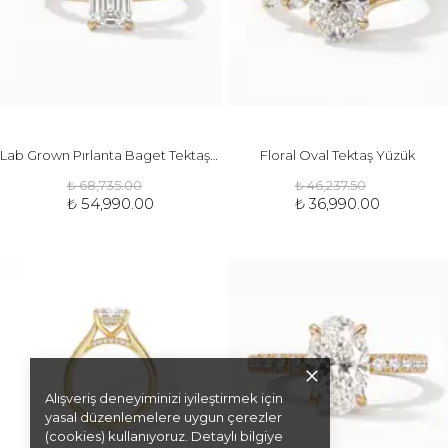
Lab Grown Pırlanta Baget Tektaş Yüzük
Floral Oval Tektaş Yüzük
₺ 68,735.00
₺ 46,237.50
₺ 54,990.00
₺ 36,990.00
Alışveriş deneyiminizi iyileştirmek için
yasal düzenlemelere uygun çerezler
(cookies) kullanıyoruz. Detaylı bilgiye