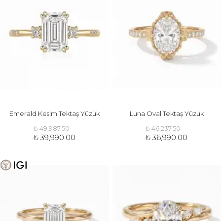
Emerald Kesim Tektaş Yüzük
Luna Oval Tektaş Yüzük
₺ 49,987.50
₺ 46,237.50
₺ 39,990.00
₺ 36,990.00