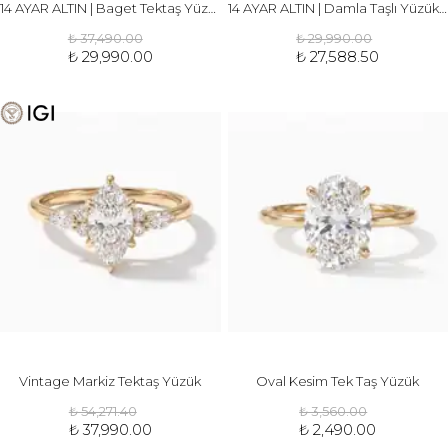
14 AYAR ALTIN | Baget Tektaş Yüzük
14 AYAR ALTIN | Damla Taşlı Yüzük | 3 ct
₺ 37,490.00
₺ 29,990.00
₺ 29,990.00
₺ 27,588.50
Vintage Markiz Tektaş Yüzük
Oval Kesim Tek Taş Yüzük
₺ 54,271.40
₺ 3,560.00
₺ 37,990.00
₺ 2,490.00