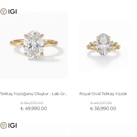
Tektaş Yüzüğünü Oluştur - Lab Grown Pırlanta
Royal Oval Tektaş Yüzük
₺ 64,270.00
₺ 46,237.50
₺ 49,990.00
₺ 36,990.00