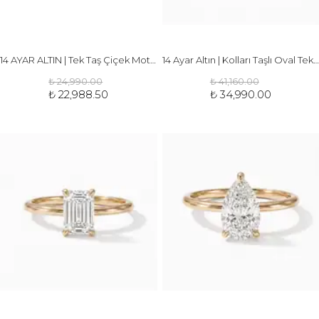
14 AYAR ALTIN | Tek Taş Çiçek Motifli Yüzük
14 Ayar Altın | Kolları Taşlı Oval Tektaş Yüzük
₺ 24,990.00
₺ 41,160.00
₺ 22,988.50
₺ 34,990.00