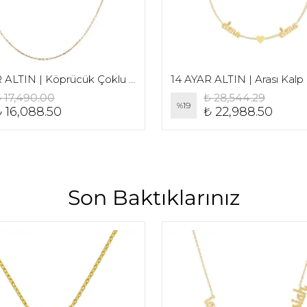
14 AYAR ALTIN | Köprücük Çoklu Harf Kolye
 17,490.00
₺ 28,544.29
%
19
 16,088.50
₺ 22,988.50
Son Baktıklarınız