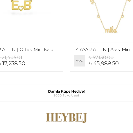
14 AYAR ALTIN | Ortası Mini Kalp Detaylı Düz Yazı Baş Harf Kolye
 21,405.01
₺ 57,130.00
%
20
 17,238.50
₺ 45,988.50
Damla Küpe Hediye!
3000 TL ve Üzeri