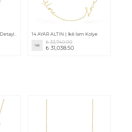
14 AYAR ALTIN | Arası Kalp Detaylı İki İsim Kolye
14 AYAR ALTIN | İkili İsim Kolye
₺ 33,740.00
%
8
%
8
₺ 31,038.50