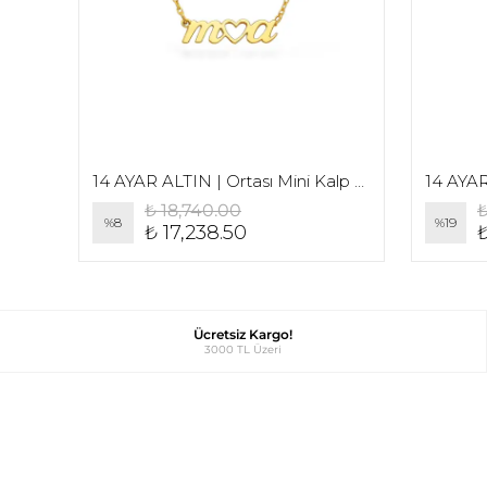
e
14 AYAR ALTIN | Ortası Mini Kalp Detaylı El Yazı Baş Harf Kolye
₺ 18,740.00
₺
%
8
%
19
₺ 17,238.50
₺
Ücretsiz Kargo!
3000 TL Üzeri