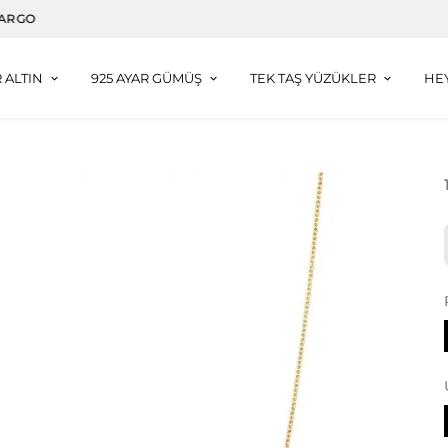
3000 TL VE ÜZERI ALIŞVERIŞLERDE DAMLA KÜPE HEDIYE
R ALTIN
925 AYAR GÜMÜŞ
TEK TAŞ YÜZÜKLER
HE