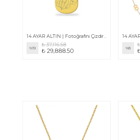
14 AYAR ALTIN | Ortası Kalp Detaylı Düz Yazı Baş Harf Kolye
14 AYAR ALTIN | Fotoğrafını Çizdir Oval Kolye
₺ 37,116.58
₺
%
19
%
8
₺ 29,888.50
₺