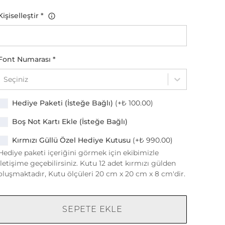
Kişiselleştir
*
Font Numarası
*
Seçiniz
Hediye Paketi (İsteğe Bağlı)
(+
₺ 100.00
)
Boş Not Kartı Ekle (İsteğe Bağlı)
Kırmızı Güllü Özel Hediye Kutusu
(+
₺ 990.00
)
Hediye paketi içeriğini görmek için ekibimizle
iletişime geçebilirsiniz. Kutu 12 adet kırmızı gülden
oluşmaktadır, Kutu ölçüleri 20 cm x 20 cm x 8 cm'dir.
SEPETE EKLE