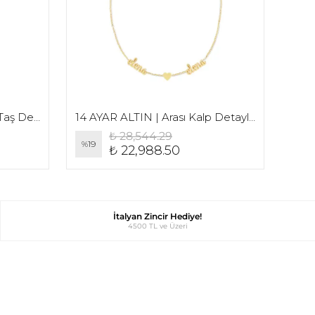
14 AYAR ALTIN | Arası Mini Taş Detaylı Üçlü İsim Kolye
14 AYAR ALTIN | Arası Kalp Detaylı İki İsim Kolye
₺ 28,544.29
%
19
%
19
₺ 22,988.50
İtalyan Zincir Hediye!
4500 TL ve Üzeri