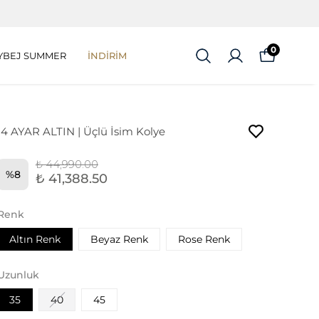
0
YBEJ SUMMER
İNDİRİM
14 AYAR ALTIN | Üçlü İsim Kolye
₺ 44,990.00
%
8
₺ 41,388.50
Renk
Altın Renk
Beyaz Renk
Rose Renk
Uzunluk
35
40
45