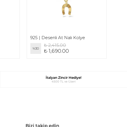
925 | Desenli At Nalı Kolye
925 |
₺ 2,415.00
%
30
%
30
₺ 1,690.00
İtalyan Zincir Hediye!
4500 TL ve Üzeri
Bizi takip edin