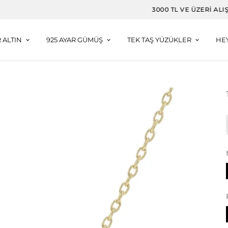
3000 TL VE ÜZERI ALIŞVERIŞLERDE DAMLA KÜPE HEDIYE
R ALTIN
925 AYAR GÜMÜŞ
TEK TAŞ YÜZÜKLER
HE