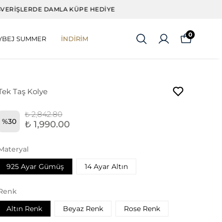
0
YBEJ SUMMER
İNDİRİM
Tek Taş Kolye
₺ 2,842.80
%
30
₺ 1,990.00
Materyal
925 Ayar Gümüş
14 Ayar Altın
Renk
Altın Renk
Beyaz Renk
Rose Renk