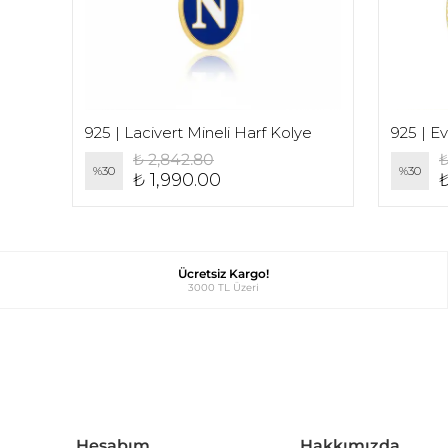
925 | Lacivert Mineli Harf Kolye
925 | E
₺ 2,842.80
₺
%
30
%
30
₺ 1,990.00
₺
Ücretsiz Kargo!
3000 TL Üzeri
Hesabım
Hakkımızda