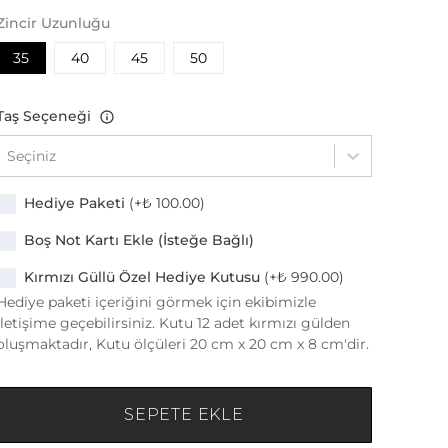
Zincir Uzunluğu
35
40
45
50
Taş Seçeneği
Seçiniz
Hediye Paketi
(+
₺ 100.00
)
Boş Not Kartı Ekle (İsteğe Bağlı)
Kırmızı Güllü Özel Hediye Kutusu
(+
₺ 990.00
)
Hediye paketi içeriğini görmek için ekibimizle
iletişime geçebilirsiniz. Kutu 12 adet kırmızı gülden
oluşmaktadır, Kutu ölçüleri 20 cm x 20 cm x 8 cm'dir.
SEPETE EKLE