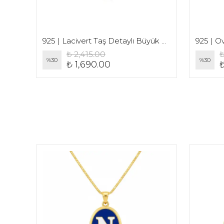
925 | Desenli Parlak Fatma Ana Kolye
925 | Lacivert Taş Detaylı Büyük Fatma Ana Kolye
925 | Ov
₺ 2,415.00
₺
%
30
%
30
₺ 1,690.00