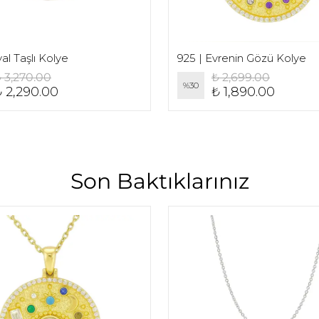
al Taşlı Kolye
925 | Evrenin Gözü Kolye
 3,270.00
₺ 2,699.00
%
30
₺ 2,290.00
₺ 1,890.00
Son Baktıklarınız