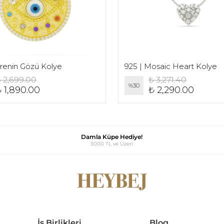
vrenin Gözü Kolye
925 | Mosaic Heart Kolye
 2,699.00
₺ 3,271.40
%
30
 1,890.00
₺ 2,290.00
Damla Küpe Hediye!
3000 TL ve Üzeri
İş Birlikleri
Blog