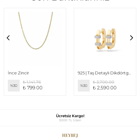
İnce Zincir
925 | Taş Detaylı Dikdörtgen Elegant Orta Boy Küpe (Çift)
₺ 1,141.76
₺ 3,700.00
%
30
%
30
₺ 799.00
₺ 2,590.00
Ücretsiz Kargo!
3000 TL Üzeri