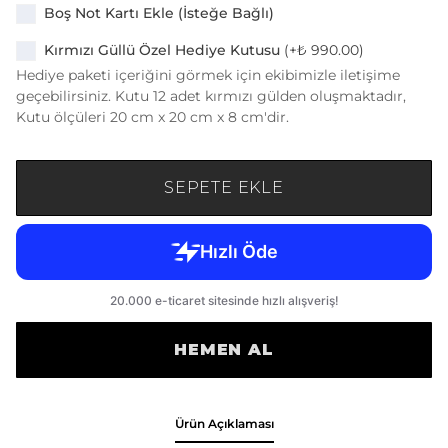
Boş Not Kartı Ekle (İsteğe Bağlı)
Kırmızı Güllü Özel Hediye Kutusu
(+
₺ 990.00
)
Hediye paketi içeriğini görmek için ekibimizle iletişime
geçebilirsiniz. Kutu 12 adet kırmızı gülden oluşmaktadır,
Kutu ölçüleri 20 cm x 20 cm x 8 cm'dir.
SEPETE EKLE
HEMEN AL
Ürün Açıklaması