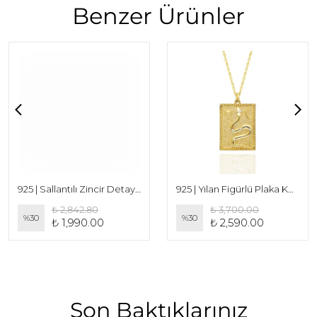
Benzer Ürünler
925 | Sallantılı Zincir Detaylı Kalp Küpe (Çift)
925 | Yılan Figürlü Plaka Kolye
₺ 2,842.80
₺ 3,700.00
%
30
%
30
₺ 1,990.00
₺ 2,590.00
Son Baktıklarınız