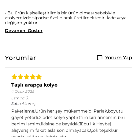
• Bu ürün kişiselleştirilmiş bir ürün olması sebebiyle
atölyemizde siparişe özel olarak üretilmektedir. İade veya
değişim yoktur.
Devamını Göster
Yorumlar
Yorum Yap
Taşlı arapça kolye
4 Ocak 2025
Esmira
Ü.
Satın Alınmış
Paketleme,Ürün her şey mükemmeldi.Parlak,boyutu
gayet yeterli.2 adet kolye yaptırttım biri annemin biri
benim ismim.ikisine de bayıldık👌🏼bu ilk Heybej
alışverişim fakat asla son olmayacak.Çok teşekkür
ederiz kalite ve ilginiz için...