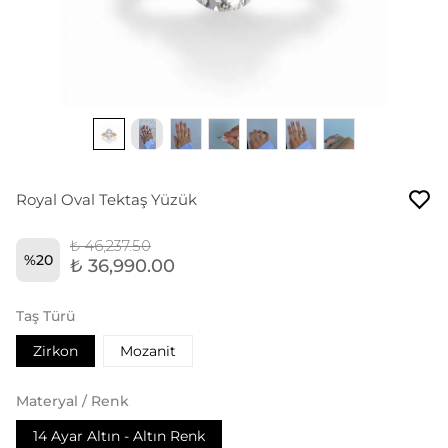
Royal Oval Tektaş Yüzük
₺ 46,237.50
%
20
₺ 36,990.00
Taş Türü
Zirkon
Mozanit
Materyal / Renk
14 Ayar Altın - Altın Renk