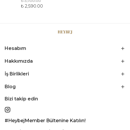
₺ 3,700.00
₺ 2,590.00
Hesabım
Hakkımızda
İş Birlikleri
Blog
Bizi takip edin
#HeybejMember Bültenine Katılın!