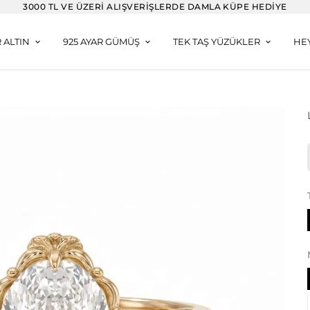
3000 TL VE ÜZERI ALIŞVERIŞLERDE DAMLA KÜPE HEDIYE
R ALTIN
925 AYAR GÜMÜŞ
TEK TAŞ YÜZÜKLER
HE