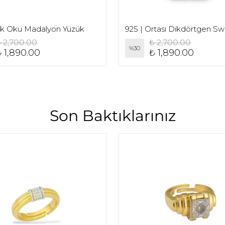
şk Oku Madalyon Yüzük
 2,700.00
₺ 2,700.00
%
30
 1,890.00
₺ 1,890.00
Son Baktıklarınız