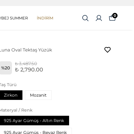
0
YBEJ SUMMER
İNDİRİM
Luna Oval Tektaş Yüzük
₺ 3,487.50
%
20
₺ 2,790.00
Taş Türü
Zirkon
Mozanit
Materyal / Renk
925 Ayar Gümüş - Altın Renk
925 Ayar Gümüş - Beyaz Renk