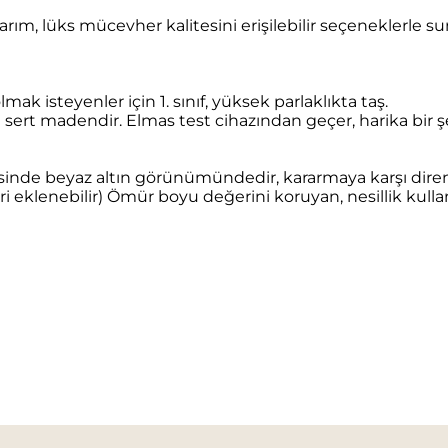
tasarım, lüks mücevher kalitesini erişilebilir seçeneklerl
mak isteyenler için 1. sınıf, yüksek parlaklıkta taş.
sert madendir. Elmas test cihazından geçer, harika bir 
de beyaz altın görünümündedir, kararmaya karşı direnç
 eklenebilir) Ömür boyu değerini koruyan, nesillik kullan