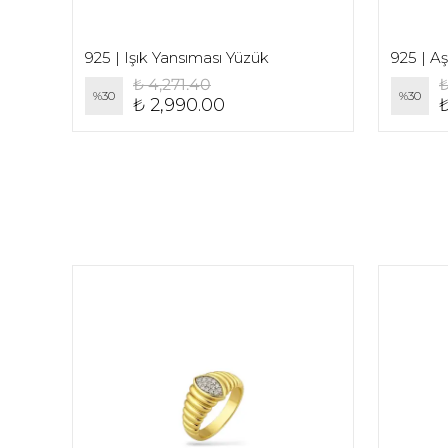
925 | Işık Yansıması Yüzük
925 | A
₺ 4,271.40
₺
%
30
%
30
₺ 2,990.00
₺