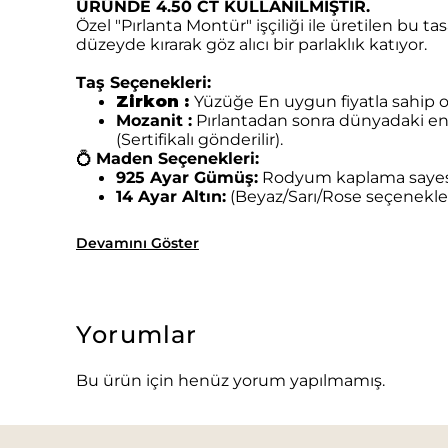
ÜRÜNDE 4.50 CT KULLANILMIŞTIR.
Özel "Pırlanta Montür" işçiliği ile üretilen bu 
düzeyde kırarak göz alıcı bir parlaklık katıyor.
Taş Seçenekleri:
Zirkon :
Yüzüğe E
n uygun fiyatla sahip ol
Mozanit :
Pırlantadan sonra dünyadaki en 
(Sertifikalı gönderilir).
💍
Maden Seçenekleri:
925 Ayar Gümüş:
Rodyum kaplama sayesin
14 Ayar Altın:
(Beyaz/Sarı/Rose seçenekleri
Devamını Göster
Yorumlar
Bu ürün için henüz yorum yapılmamış.