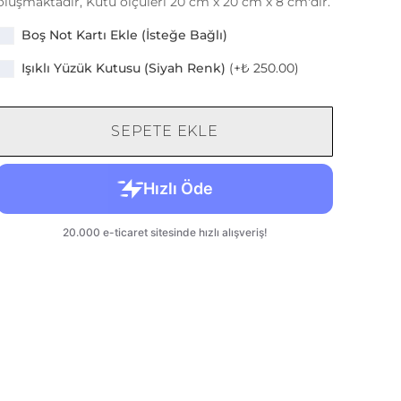
oluşmaktadır, Kutu ölçüleri 20 cm x 20 cm x 8 cm'dir.
Boş Not Kartı Ekle (İsteğe Bağlı)
Işıklı Yüzük Kutusu (Siyah Renk)
(+
₺ 250.00
)
SEPETE EKLE