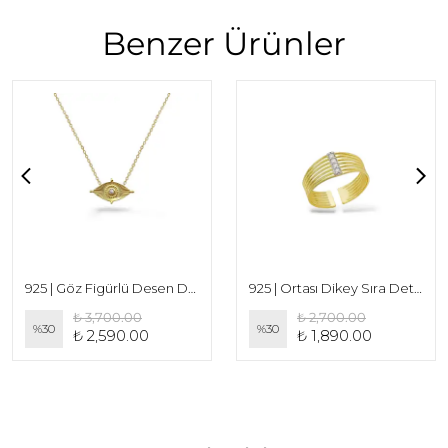
Benzer Ürünler
925 | Göz Figürlü Desen Detaylı Kolye
925 | Ortası Dikey Sıra Detay Şeritli Yüzük
₺ 3,700.00
₺ 2,700.00
%
30
%
30
₺ 2,590.00
₺ 1,890.00