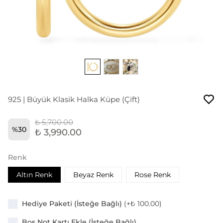
925 | Büyük Klasik Halka Küpe (Çift)
₺ 5,700.00
%
30
₺ 3,990.00
Renk
Altın Renk
Beyaz Renk
Rose Renk
Hediye Paketi (İsteğe Bağlı)
(+
₺ 100.00
)
Boş Not Kartı Ekle (İsteğe Bağlı)