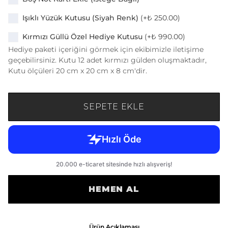
Işıklı Yüzük Kutusu (Siyah Renk)
(+
₺ 250.00
)
Kırmızı Güllü Özel Hediye Kutusu
(+
₺ 990.00
)
Hediye paketi içeriğini görmek için ekibimizle iletişime
geçebilirsiniz. Kutu 12 adet kırmızı gülden oluşmaktadır,
Kutu ölçüleri 20 cm x 20 cm x 8 cm'dir.
SEPETE EKLE
HEMEN AL
Ürün Açıklaması