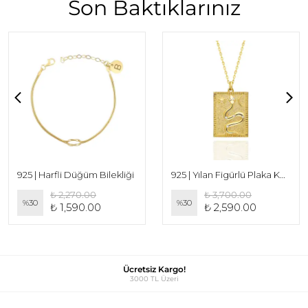
Son Baktıklarınız
925 | Harfli Düğüm Bilekliği
925 | Yılan Figürlü Plaka Kolye
₺ 2,270.00
₺ 3,700.00
%
30
%
30
₺ 1,590.00
₺ 2,590.00
Ücretsiz Kargo!
3000 TL Üzeri