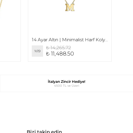
14 Ayar Altın | Minimalist Harf Kolye
₺ 14,265.72
%
19
%
26
₺ 11,488.50
İtalyan Zincir Hediye!
4500 TL ve Üzeri
Bizi takip edin