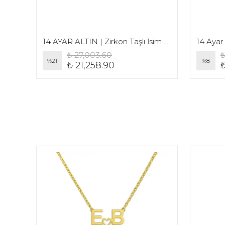
14 AYAR ALTIN | PIRLANTA İKİ HARFLİ KOLYE
14 AYAR ALTIN | Zirkon Taşlı İsim Kolye
₺ 27,003.60
₺
%
21
%
8
₺ 21,258.90
₺