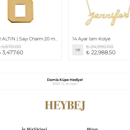
14 AYAR ALTIN | Sayı Charm 20 mm
14 Ayar İsim Kolye
 5,670.00
₺ 24,990.00
%
8
 3,477.60
₺ 22,988.50
Damla Küpe Hediye!
3000 TL ve Üzeri
İş Birlikleri
Blog