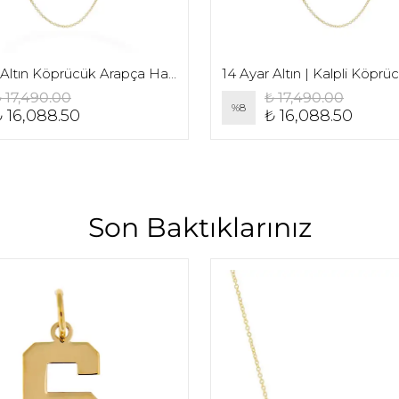
14 Ayar Altın Köprücük Arapça Harf Kolye
 17,490.00
₺ 17,490.00
%
8
 16,088.50
₺ 16,088.50
Son Baktıklarınız