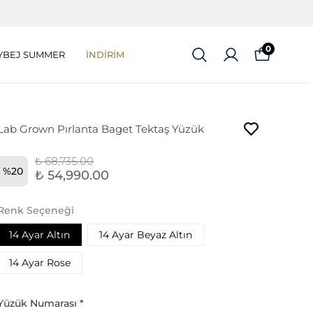
0
YBEJ SUMMER
İNDİRİM
Lab Grown Pırlanta Baget Tektaş Yüzük
₺ 68,735.00
%
20
₺ 54,990.00
Renk Seçeneği
14 Ayar Altın
14 Ayar Beyaz Altın
14 Ayar Rose
Yüzük Numarası
*