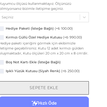
Kuyumcu ölçüsü kullanmaktayız. Ölçünüzü
bilmiyorsanız bizimle iletişime geçiniz.
Seçiniz
Hediye Paketi (İsteğe Bağlı)
(+
₺ 100.00
)
Kırmızı Güllü Özel Hediye Kutusu
(+
₺ 990.00
)
Hediye paketi içeriğini görmek için ekibimizle
iletişime geçebilirsiniz. Kutu 12 adet kırmızı gülden
oluşmaktadır, Kutu ölçüleri 20 cm x 20 cm x 8 cm'dir.
Boş Not Kartı Ekle (İsteğe Bağlı)
Işıklı Yüzük Kutusu (Siyah Renk)
(+
₺ 250.00
)
SEPETE EKLE