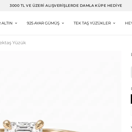
3000 TL VE ÜZERI ALIŞVERIŞLERDE DAMLA KÜPE HEDIYE
R ALTIN
925 AYAR GÜMÜŞ
TEK TAŞ YÜZÜKLER
HE
ektaş Yüzük