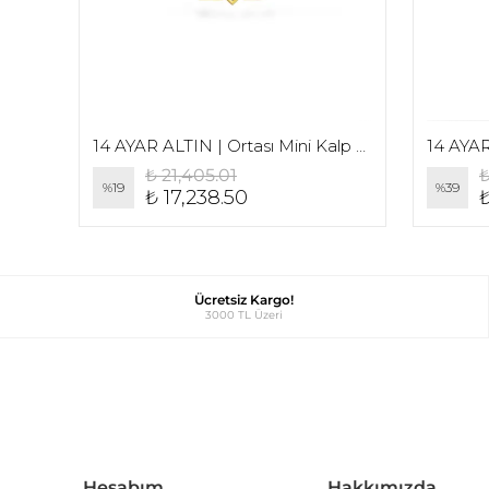
e
14 AYAR ALTIN | Ortası Mini Kalp Detaylı Düz Yazı Baş Harf Kolye
₺ 21,405.01
₺
%
19
%
39
₺ 17,238.50
₺
Ücretsiz Kargo!
3000 TL Üzeri
Hesabım
Hakkımızda