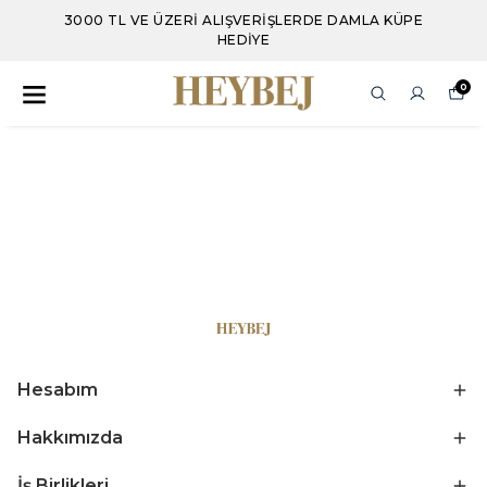
ZERI ALIŞVERIŞLERDE DAMLA KÜPE
4500 TL VE
HEDIYE
0
Hesabım
Hakkımızda
İş Birlikleri