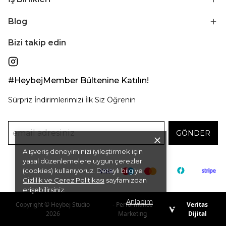
Blog
Bizi takip edin
#HeybejMember Bültenine Katılın!
Sürpriz İndirimlerimizi İlk Siz Öğrenin
GÖNDER
Alışveriş deneyiminizi iyileştirmek için
yasal düzenlemelere uygun çerezler
(cookies) kullanıyoruz. Detaylı bilgiye
Gizlilik ve Çerez Politikası
sayfamızdan
erişebilirsiniz.
Anladım
Copyright © Heybej Studio
- Performance
Veritas
2026
Marketing
Dijital