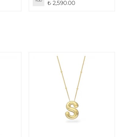
%
30
%
30
₺ 2,590.00