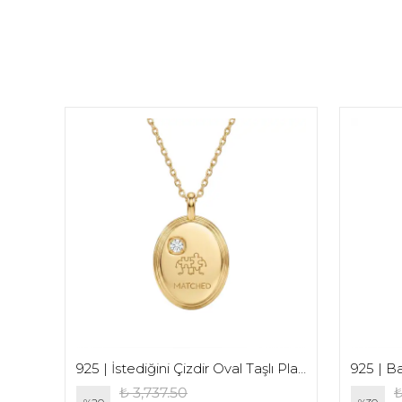
14 Ayar Altın | Kalpli Köprücük Harf Kolye
925 | İstediğini Çizdir Oval Taşlı Plaka Kolye
925 | B
₺ 3,737.50
₺