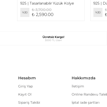
925 | Ortası Kalp Detaylı Düz Yazı Baş Harf Kolye
925 | Tasarlanabilir Yüzük Kolye
₺ 3,700.00
₺
%
30
%
30
₺ 2,590.00
Ücretsiz Kargo!
3000 TL Üzeri
Hesabım
Hakkımızda
Giriş Yap
İletişim
Kayıt Ol
Online Randevu Tale
Sipariş Takibi
İptal iade şartları