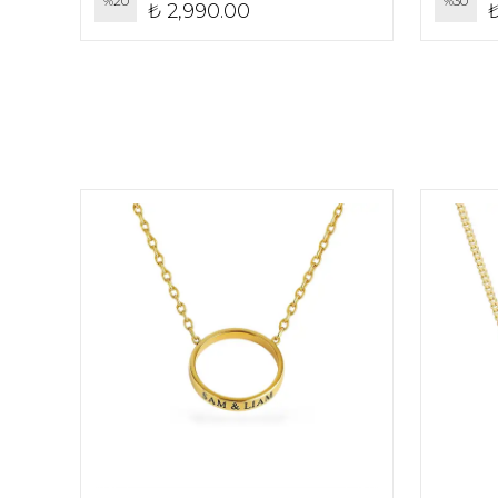
%
20
%
30
₺ 2,990.00