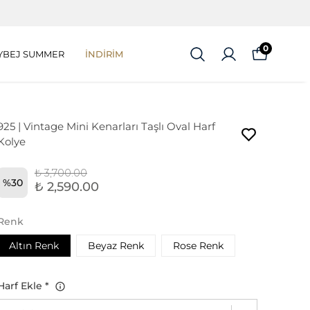
0
YBEJ SUMMER
İNDİRİM
925 | Vintage Mini Kenarları Taşlı Oval Harf
Kolye
₺ 3,700.00
%
30
₺ 2,590.00
Renk
Altın Renk
Beyaz Renk
Rose Renk
Harf Ekle
*