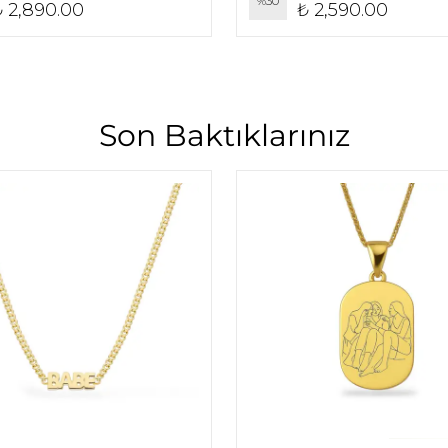
%
30
₺ 2,890.00
₺ 2,590.00
Son Baktıklarınız