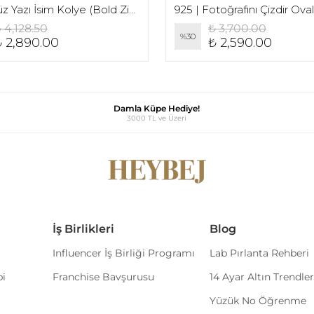
925 | Düz Yazı İsim Kolye (Bold Zincir)
925 | Fotoğrafını Çizdir Ova
 4,128.50
₺ 3,700.00
%
30
₺ 2,890.00
₺ 2,590.00
Damla Küpe Hediye!
3000 TL ve Üzeri
İş Birlikleri
Blog
Influencer İş Birliği Programı
Lab Pırlanta Rehberi
bi
Franchise Bavşurusu
14 Ayar Altın Trendler
Yüzük No Öğrenme