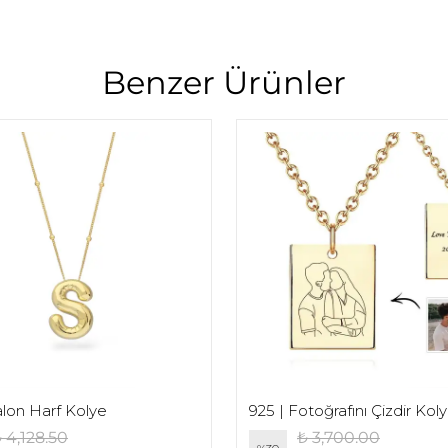
Benzer Ürünler
alon Harf Kolye
925 | Fotoğrafını Çizdir Kol
 4,128.50
₺ 3,700.00