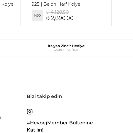
l Kolye
925 | Balon Harf Kolye
925 
₺ 4,128.50
%
30
%
30
₺ 2,890.00
İtalyan Zincir Hediye!
4500 TL ve Üzeri
Bizi takip edin
i
#HeybejMember Bültenine
Katılın!