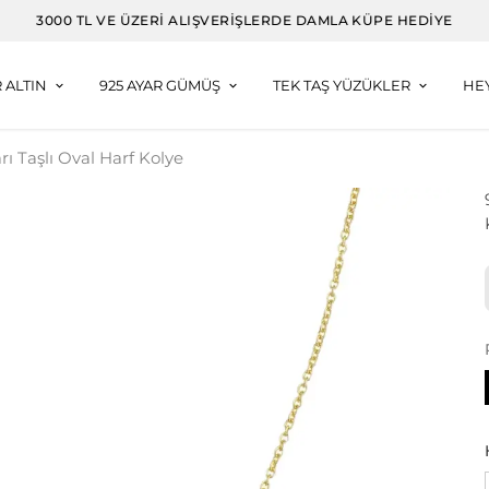
3000 TL VE ÜZERI ALIŞVERIŞLERDE DAMLA KÜPE HEDIYE
R ALTIN
925 AYAR GÜMÜŞ
TEK TAŞ YÜZÜKLER
HE
rı Taşlı Oval Harf Kolye