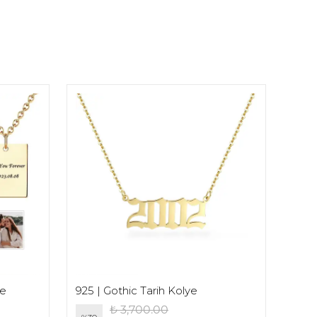
ye
925 | Gothic Tarih Kolye
925 
₺ 3,700.00