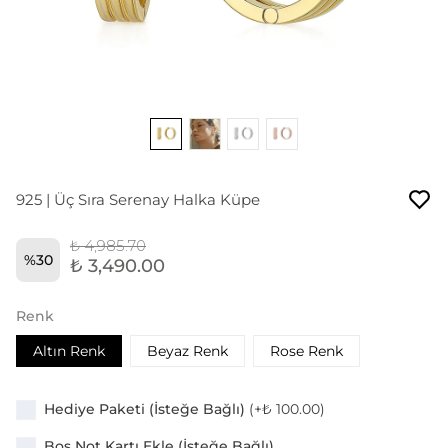
925 | Üç Sıra Serenay Halka Küpe
₺ 4,985.70
%
30
₺ 3,490.00
Renk
Altın Renk
Beyaz Renk
Rose Renk
Hediye Paketi (İsteğe Bağlı)
(+
₺ 100.00
)
Boş Not Kartı Ekle (İsteğe Bağlı)