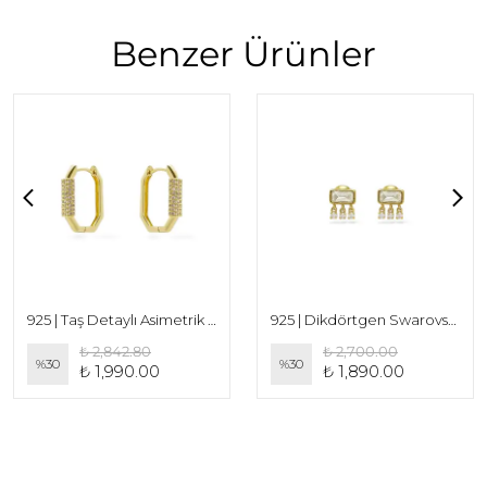
Benzer Ürünler
925 | Taş Detaylı Asimetrik Küpe
925 | Dikdörtgen Swarovski Taşlı Mini Küpe
₺ 2,842.80
₺ 2,700.00
%
30
%
30
₺ 1,990.00
₺ 1,890.00