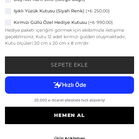
Işıklı Yüzük Kutusu (Siyah Renk)
(+
₺ 250.00
)
Kırmızı Güllü Özel Hediye Kutusu
(+
₺ 990.00
)
Hediye paketi içeriğini görmek için ekibimizle iletişime
geçebilirsiniz. Kutu 12 adet kırmızı gülden oluşmaktadır,
Kutu ölçüleri 20 cm x 20 cm x 8 cm'dir.
SEPETE EKLE
HEMEN AL
Ürün Açıklaması