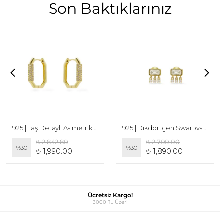
Son Baktıklarınız
925 | Taş Detaylı Asimetrik Küpe
925 | Dikdörtgen Swarovski Taşlı Mini Küpe
₺ 2,842.80
₺ 2,700.00
%
30
%
30
₺ 1,990.00
₺ 1,890.00
Ücretsiz Kargo!
3000 TL Üzeri