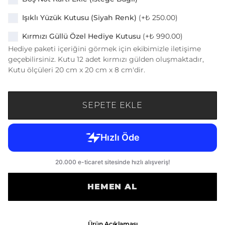
Işıklı Yüzük Kutusu (Siyah Renk)
(+
₺ 250.00
)
Kırmızı Güllü Özel Hediye Kutusu
(+
₺ 990.00
)
Hediye paketi içeriğini görmek için ekibimizle iletişime
geçebilirsiniz. Kutu 12 adet kırmızı gülden oluşmaktadır,
Kutu ölçüleri 20 cm x 20 cm x 8 cm'dir.
SEPETE EKLE
HEMEN AL
Ürün Açıklaması