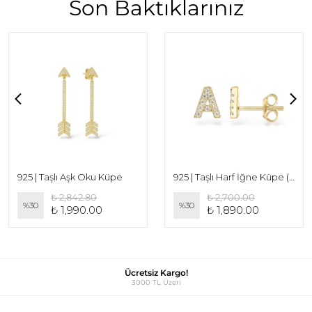
Son Baktıklarınız
925 | Taşlı Aşk Oku Küpe
925 | Taşlı Harf İğne Küpe (Çift)
₺ 2,842.80
₺ 2,700.00
%
30
%
30
₺ 1,990.00
₺ 1,890.00
Ücretsiz Kargo!
3000 TL Üzeri