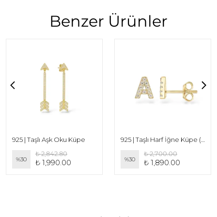
Benzer Ürünler
925 | Taşlı Aşk Oku Küpe
925 | Taşlı Harf İğne Küpe (Çift)
₺ 2,842.80
₺ 2,700.00
%
30
%
30
₺ 1,990.00
₺ 1,890.00