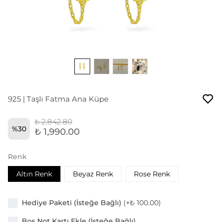
925 | Taşlı Fatma Ana Küpe
₺ 2,842.80
%
30
₺ 1,990.00
Renk
Altın Renk
Beyaz Renk
Rose Renk
Hediye Paketi (İsteğe Bağlı)
(+
₺ 100.00
)
Boş Not Kartı Ekle (İsteğe Bağlı)