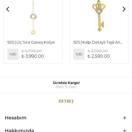
925 | Üç Sıra Güneş Kolye
925 | Kalp Detaylı Taşlı Anahtar Kolye
₺ 5,700.00
₺ 3,700.00
%
30
%
30
₺ 3,990.00
₺ 2,590.00
Ücretsiz Kargo!
3000 TL Üzeri
Hesabım
Hakkımızda