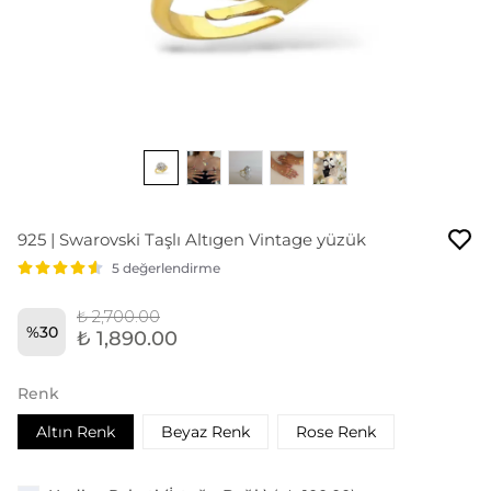
925 | Swarovski Taşlı Altıgen Vintage yüzük
5 değerlendirme
₺ 2,700.00
%
30
₺ 1,890.00
Renk
Altın Renk
Beyaz Renk
Rose Renk