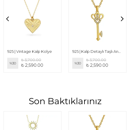
925 | Vintage Kalp Kolye
925 | Kalp Detaylı Taşlı Anahtar Kolye
₺ 3,700.00
₺ 3,700.00
%
30
%
30
₺ 2,590.00
₺ 2,590.00
Son Baktıklarınız