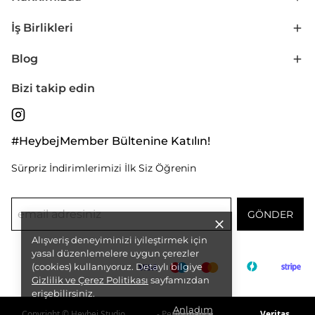
İş Birlikleri
Blog
Bizi takip edin
#HeybejMember Bültenine Katılın!
Sürpriz İndirimlerimizi İlk Siz Öğrenin
GÖNDER
Alışveriş deneyiminizi iyileştirmek için
yasal düzenlemelere uygun çerezler
(cookies) kullanıyoruz. Detaylı bilgiye
Gizlilik ve Çerez Politikası
sayfamızdan
erişebilirsiniz.
Anladım
Copyright © Heybej Studio
- Performance
Veritas