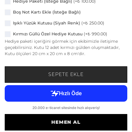
Hediye Paketi (İsteğe Bağlı)
(+
₺ 100.00
)
Boş Not Kartı Ekle (İsteğe Bağlı)
Işıklı Yüzük Kutusu (Siyah Renk)
(+
₺ 250.00
)
Kırmızı Güllü Özel Hediye Kutusu
(+
₺ 990.00
)
Hediye paketi içeriğini görmek için ekibimizle iletişime
geçebilirsiniz. Kutu 12 adet kırmızı gülden oluşmaktadır,
Kutu ölçüleri 20 cm x 20 cm x 8 cm'dir.
SEPETE EKLE
HEMEN AL