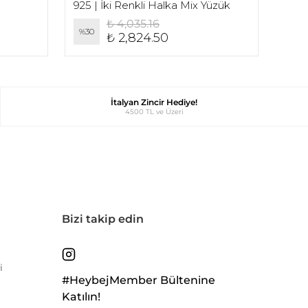
925 | İki Renkli Halka Mix Yüzük
925 
₺ 4,035.16
%
30
%
30
₺ 2,824.50
İtalyan Zincir Hediye!
4500 TL ve Üzeri
Bizi takip edin
i
#HeybejMember Bültenine
Katılın!