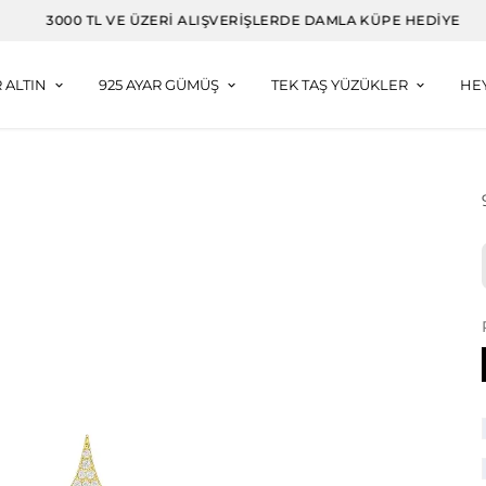
3000 TL VE ÜZERI ALIŞVERIŞLERDE DAMLA KÜPE HEDIYE
R ALTIN
925 AYAR GÜMÜŞ
TEK TAŞ YÜZÜKLER
HE