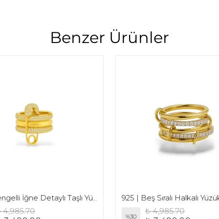
Benzer Ürünler
925 | Çengelli İğne Detaylı Taşlı Yüzük
 4,985.70
₺ 4,985.70
%
30