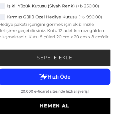
Işıklı Yüzük Kutusu (Siyah Renk)
(+
₺ 250.00
)
Kırmızı Güllü Özel Hediye Kutusu
(+
₺ 990.00
)
Hediye paketi içeriğini görmek için ekibimizle
iletişime geçebilirsiniz. Kutu 12 adet kırmızı gülden
oluşmaktadır, Kutu ölçüleri 20 cm x 20 cm x 8 cm'dir.
SEPETE EKLE
HEMEN AL