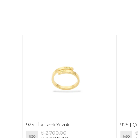
925 | İki İsimli Yüzük
₺ 2,700.00
₺
%
30
%
30