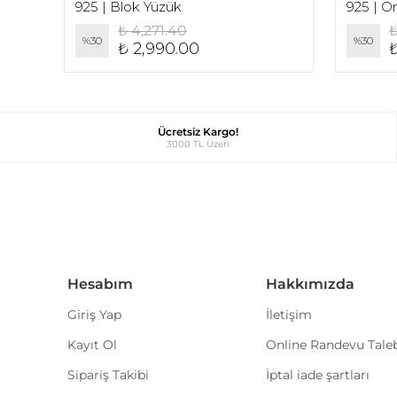
925 | Ortası Dikdörtgen Swarovski Taşlı Geniş Vintage Yüzük
925 | Blok Yüzük
₺ 4,271.40
₺
%
30
%
30
₺ 2,990.00
₺
Ücretsiz Kargo!
3000 TL Üzeri
Hesabım
Hakkımızda
Giriş Yap
İletişim
Kayıt Ol
Online Randevu Tale
Sipariş Takibi
İptal iade şartları