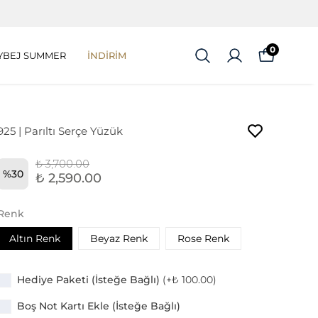
0
YBEJ SUMMER
İNDİRİM
925 | Parıltı Serçe Yüzük
₺ 3,700.00
%
30
₺ 2,590.00
Renk
Altın Renk
Beyaz Renk
Rose Renk
Hediye Paketi (İsteğe Bağlı)
(+
₺ 100.00
)
Boş Not Kartı Ekle (İsteğe Bağlı)