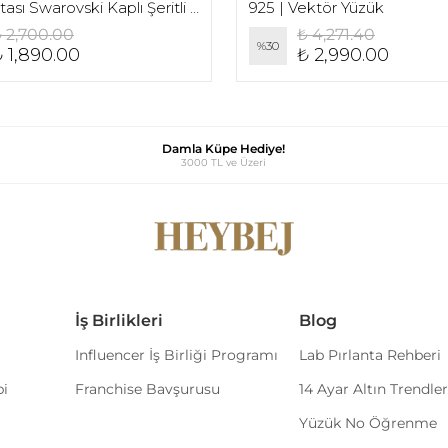
925 | Ortası Swarovski Kaplı Şeritli Bombe Yüzük
925 | Vektör Yüzük
 2,700.00
₺ 4,271.40
%
30
 1,890.00
₺ 2,990.00
Damla Küpe Hediye!
3000 TL ve Üzeri
İş Birlikleri
Blog
Influencer İş Birliği Programı
Lab Pırlanta Rehberi
bi
Franchise Bavşurusu
14 Ayar Altın Trendler
Yüzük No Öğrenme