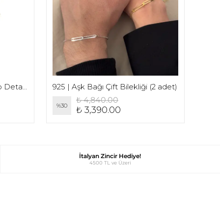
14 AYAR ALTIN | Ortası Kalp Detaylı Düz Yazı Baş Harf Kolye
925 | Aşk Bağı Çift Bilekliği (2 adet)
₺ 4,840.00
%
30
%
8
₺ 3,390.00
İtalyan Zincir Hediye!
4500 TL ve Üzeri