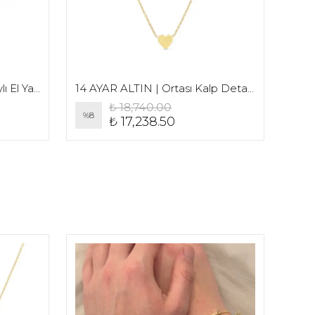
925 | Ortası Mini Kalp Detaylı El Yazı Baş Harf Kolye
14 AYAR ALTIN | Ortası Kalp Detaylı Düz Yazı Baş Harf Kolye
₺ 18,740.00
%
8
%
30
₺ 17,238.50