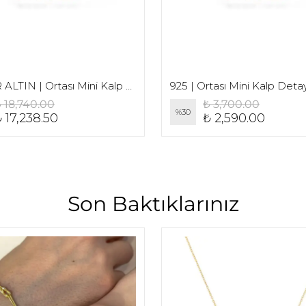
14 AYAR ALTIN | Ortası Mini Kalp Detaylı El Yazı Baş Harf Kolye
 18,740.00
₺ 3,700.00
%
30
 17,238.50
₺ 2,590.00
Son Baktıklarınız