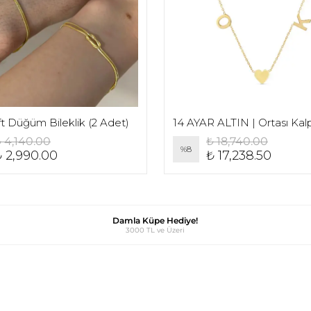
ift Düğüm Bileklik (2 Adet)
 4,140.00
₺ 18,740.00
%
8
₺ 2,990.00
₺ 17,238.50
Damla Küpe Hediye!
3000 TL ve Üzeri