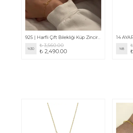
925 | Ayarlanabilir Asansör Zincirli Taşlı Harfli Kalp Kolye
925 | Harfli Çift Bilekliği Küp Zincir (2 Adet
₺ 3,560.00
₺
%
30
%
8
₺ 2,490.00
₺