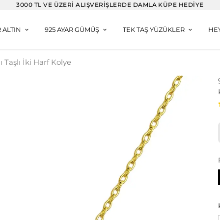
3000 TL VE ÜZERI ALIŞVERIŞLERDE DAMLA KÜPE HEDIYE
R ALTIN
925 AYAR GÜMÜŞ
TEK TAŞ YÜZÜKLER
HE
 Taşlı İki Harf Kolye