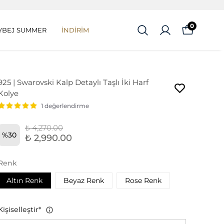
0
YBEJ SUMMER
İNDİRİM
925 | Swarovski Kalp Detaylı Taşlı İki Harf
Kolye
1 değerlendirme
₺ 4,270.00
%
30
₺ 2,990.00
Renk
Altın Renk
Beyaz Renk
Rose Renk
Kişiselleştir
*