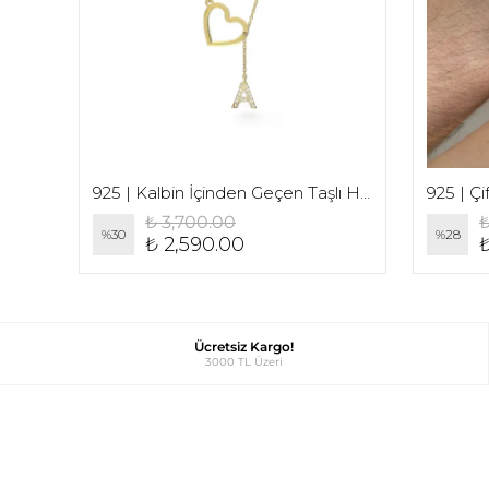
925 | Harfli Yassı Zincir Çift Bilekliği (2 Adet)
925 | Kalbin İçinden Geçen Taşlı Harf Kolye
925 | Ç
₺ 3,700.00
₺
%
30
%
28
₺ 2,590.00
Ücretsiz Kargo!
3000 TL Üzeri