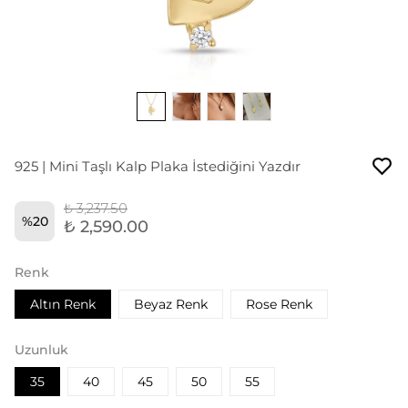
925 | Mini Taşlı Kalp Plaka İstediğini Yazdır
₺ 3,237.50
%
20
₺ 2,590.00
Renk
Altın Renk
Beyaz Renk
Rose Renk
Uzunluk
35
40
45
50
55