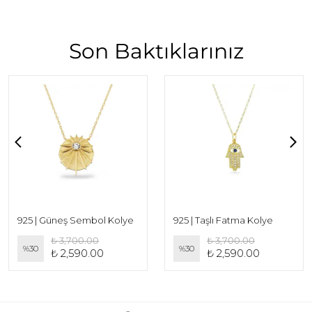
Son Baktıklarınız
925 | Güneş Sembol Kolye
925 | Taşlı Fatma Kolye
₺ 3,700.00
₺ 3,700.00
%
30
%
30
₺ 2,590.00
₺ 2,590.00