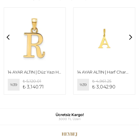
14 AYAR ALTIN | Düz Yazı Harf Charm Small 15 mm
14 AYAR ALTIN | Harf Charm 6 mm
₺ 5,120.01
₺ 4,961.25
%
39
%
39
₺ 3,140.71
₺ 3,042.90
Ücretsiz Kargo!
3000 TL Üzeri