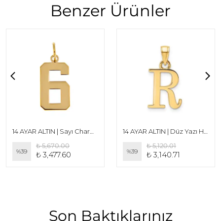
Benzer Ürünler
14 AYAR ALTIN | Sayı Charm 20 mm
14 AYAR ALTIN | Düz Yazı Harf Charm Small 15 mm
₺ 5,670.00
₺ 5,120.01
%
39
%
39
₺ 3,477.60
₺ 3,140.71
Son Baktıklarınız