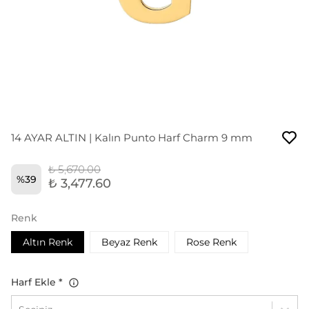
14 AYAR ALTIN | Kalın Punto Harf Charm 9 mm
₺ 5,670.00
%
39
₺ 3,477.60
Renk
Altın Renk
Beyaz Renk
Rose Renk
Harf Ekle
*