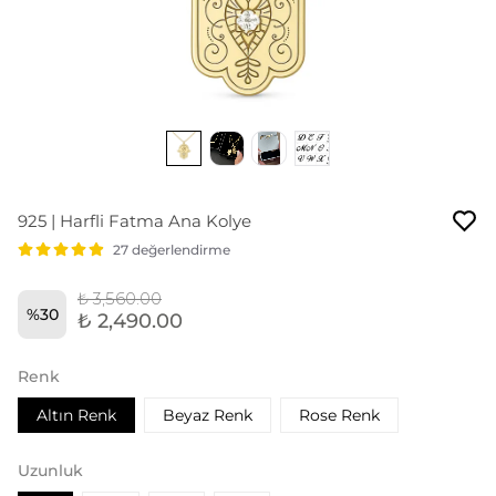
925 | Harfli Fatma Ana Kolye
27 değerlendirme
₺ 3,560.00
%
30
₺ 2,490.00
Renk
Altın Renk
Beyaz Renk
Rose Renk
Uzunluk