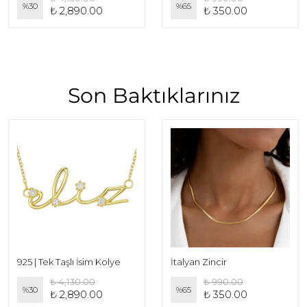
%
30
%
65
₺ 2,890.00
₺ 350.00
Son Baktıklarınız
925 | Tek Taşlı İsim Kolye
İtalyan Zincir
₺ 4,130.00
₺ 990.00
%
30
%
65
₺ 2,890.00
₺ 350.00