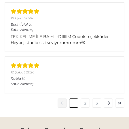
18 Eylül 2024
Ecrin İclal
Ü.
Satın Alınmış
TEK KELİME İLE BA-YIL-DIIIIIM Çoook teşekkürler
Heybej studio sizi seviyorummmm🥰
12 Şubat 2026
Rabia
K.
Satın Alınmış
1
2
3