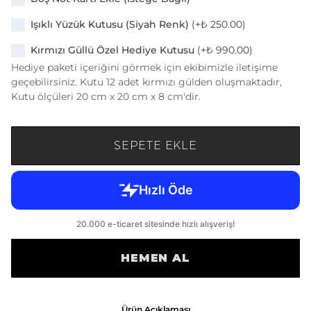
Işıklı Yüzük Kutusu (Siyah Renk)
(+
₺ 250.00
)
Kırmızı Güllü Özel Hediye Kutusu
(+
₺ 990.00
)
Hediye paketi içeriğini görmek için ekibimizle iletişime
geçebilirsiniz. Kutu 12 adet kırmızı gülden oluşmaktadır,
Kutu ölçüleri 20 cm x 20 cm x 8 cm'dir.
SEPETE EKLE
HEMEN AL
Ürün Açıklaması