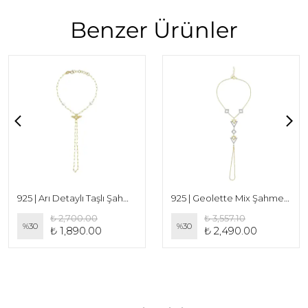
Benzer Ürünler
925 | Arı Detaylı Taşlı Şahmeran
925 | Geolette Mix Şahmeran
₺ 2,700.00
₺ 3,557.10
%
30
%
30
₺ 1,890.00
₺ 2,490.00