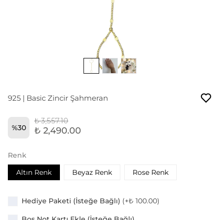
925 | Basic Zincir Şahmeran
₺ 3,557.10
%
30
₺ 2,490.00
Renk
Altın Renk
Beyaz Renk
Rose Renk
Hediye Paketi (İsteğe Bağlı)
(+
₺ 100.00
)
Boş Not Kartı Ekle (İsteğe Bağlı)