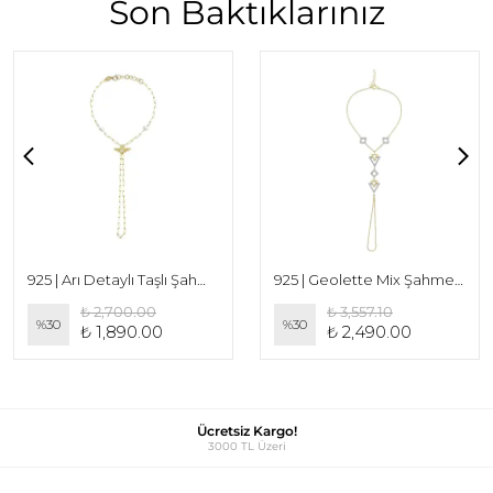
Son Baktıklarınız
925 | Arı Detaylı Taşlı Şahmeran
925 | Geolette Mix Şahmeran
₺ 2,700.00
₺ 3,557.10
%
30
%
30
₺ 1,890.00
₺ 2,490.00
Ücretsiz Kargo!
3000 TL Üzeri