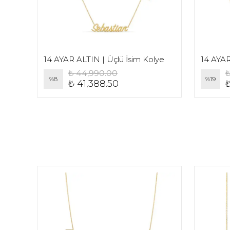
14 AYAR ALTIN | Arası Mini Taş Detaylı Üçlü İsim Kolye
14 AYAR ALTIN | Üçlü İsim Kolye
₺ 44,990.00
₺
%
8
%
19
₺ 41,388.50