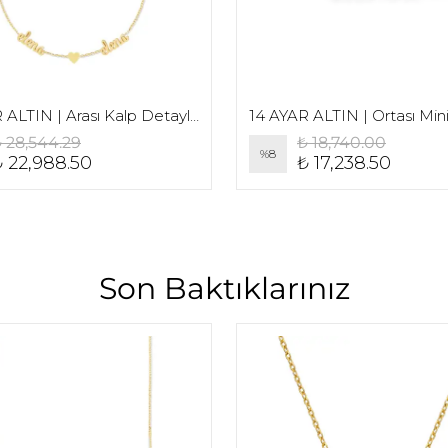
14 AYAR ALTIN | Arası Kalp Detaylı İki İsim Kolye
 28,544.29
₺ 18,740.00
%
8
₺ 22,988.50
₺ 17,238.50
Son Baktıklarınız