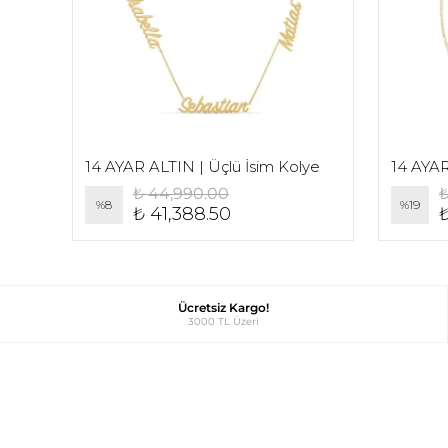
14 AYAR ALTIN | Arası Mini Taş Detaylı Üçlü İsim Kolye
14 AYAR ALTIN | Üçlü İsim Kolye
₺ 44,990.00
₺
%
8
%
19
₺ 41,388.50
Ücretsiz Kargo!
3000 TL Üzeri