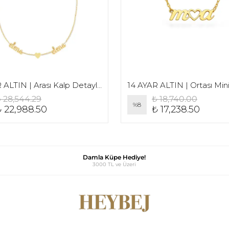
14 AYAR ALTIN | Arası Kalp Detaylı İki İsim Kolye
 28,544.29
₺ 18,740.00
%
8
₺ 22,988.50
₺ 17,238.50
Damla Küpe Hediye!
3000 TL ve Üzeri