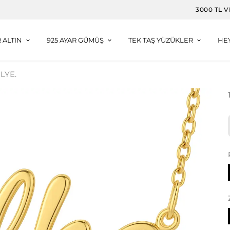
3000 TL VE ÜZERI ALIŞVERIŞLERDE DAMLA KÜPE HEDIYE
R ALTIN
925 AYAR GÜMÜŞ
TEK TAŞ YÜZÜKLER
HE
LYE.