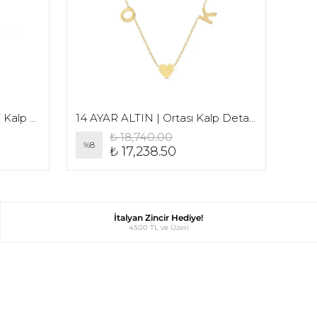
14 AYAR ALTIN | Ortası Mini Kalp Detaylı El Yazı Baş Harf Kolye
14 AYAR ALTIN | Ortası Kalp Detaylı Düz Yazı Baş Harf Kolye
₺ 18,740.00
%
8
%
8
₺ 17,238.50
İtalyan Zincir Hediye!
4500 TL ve Üzeri