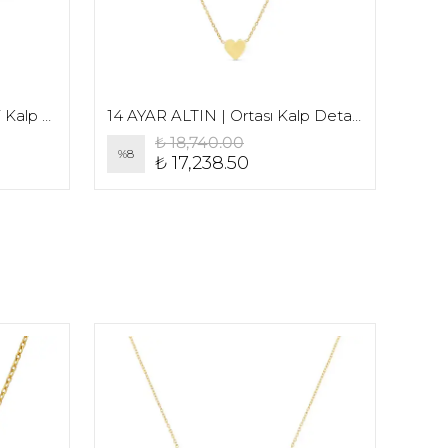
14 AYAR ALTIN | Ortası Mini Kalp Detaylı El Yazı Baş Harf Kolye
14 AYAR ALTIN | Ortası Kalp Detaylı Düz Yazı Baş Harf Kolye
₺ 18,740.00
%
8
%
8
₺ 17,238.50