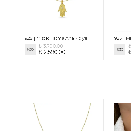
925 | Desenli Parlak Fatma Ana Kolye
925 | Mistik Fatma Ana Kolye
925 | Mi
₺ 3,700.00
₺
%
30
%
30
₺ 2,590.00