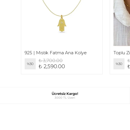
Çift)
925 | Mistik Fatma Ana Kolye
Toplu Z
₺ 3,700.00
₺
%
30
%
30
₺ 2,590.00
₺
Ücretsiz Kargo!
3000 TL Üzeri