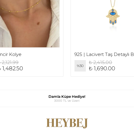
incir Kolye
 2,121.99
₺ 2,415.00
%
30
 1,482.50
₺ 1,690.00
Damla Küpe Hediye!
3000 TL ve Üzeri