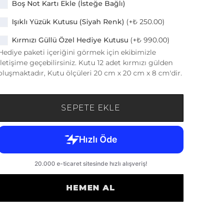
Boş Not Kartı Ekle (İsteğe Bağlı)
Işıklı Yüzük Kutusu (Siyah Renk)
(+
₺ 250.00
)
Kırmızı Güllü Özel Hediye Kutusu
(+
₺ 990.00
)
Hediye paketi içeriğini görmek için ekibimizle
iletişime geçebilirsiniz. Kutu 12 adet kırmızı gülden
oluşmaktadır, Kutu ölçüleri 20 cm x 20 cm x 8 cm'dir.
SEPETE EKLE
HEMEN AL