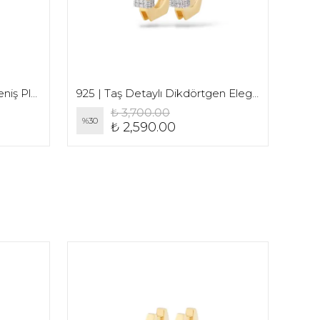
925 | Unisex Kutup Yıldızı Geniş Plaka Kolye
925 | Taş Detaylı Dikdörtgen Elegant Orta Boy Küpe (Çift)
₺ 3,700.00
%
30
%
30
₺ 2,590.00