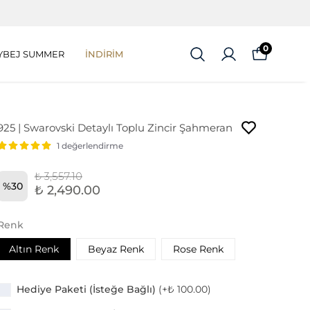
0
YBEJ SUMMER
İNDİRİM
925 | Swarovski Detaylı Toplu Zincir Şahmeran
1 değerlendirme
₺ 3,557.10
%
30
₺ 2,490.00
Renk
Altın Renk
Beyaz Renk
Rose Renk
Hediye Paketi (İsteğe Bağlı)
(+
₺ 100.00
)