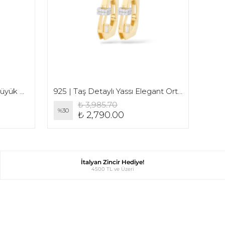
925 | Lacivert Taş Detaylı Büyük Fatma Ana Kolye
925 | Taş Detaylı Yassı Elegant Orta Boy Küpe (Çift)
925 
₺ 3,985.70
%
30
%
30
₺ 2,790.00
İtalyan Zincir Hediye!
4500 TL ve Üzeri