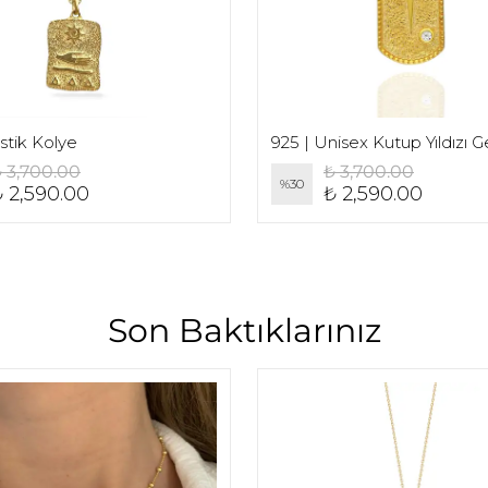
stik Kolye
 3,700.00
₺ 3,700.00
%
30
₺ 2,590.00
₺ 2,590.00
Son Baktıklarınız