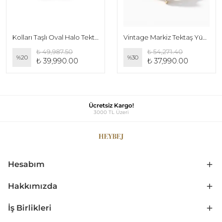
Kolları Taşlı Oval Halo Tektaş Yüzük
Vintage Markiz Tektaş Yüzük
₺ 49,987.50
₺ 54,271.40
%
20
%
30
₺ 39,990.00
₺ 37,990.00
Ücretsiz Kargo!
3000 TL Üzeri
Hesabım
Hakkımızda
İş Birlikleri