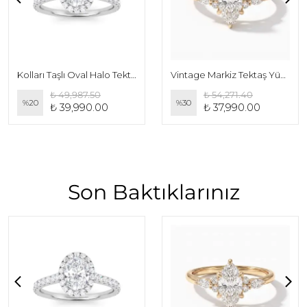
Kolları Taşlı Oval Halo Tektaş Yüzük
Vintage Markiz Tektaş Yüzük
₺ 49,987.50
₺ 54,271.40
%
20
%
30
₺ 39,990.00
₺ 37,990.00
Son Baktıklarınız